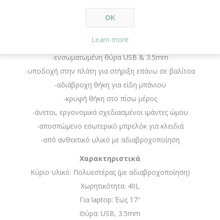
Σημεία ενδιαφέροντος προϊόντος
-κομψό design
OK
-μεγάλη χωρητικότητα
Learn more
-θήκη για laptop & tablet
-ενσωματωμένη θύρα USB & 3.5mm
-υποδοχή στην πλάτη για στήριξη επάνω σε βαλίτσα
-αδιάβροχη θήκη για είδη μπάνιου
-κρυφή θήκη στο πίσω μέρος
-άνετοι, εργονομικά σχεδιασμένοι ιμάντες ώμου
-αποσπώμενο εσωτερικό μπρελόκ για κλειδιά
-από ανθεκτικό υλικό με αδιαβροχοποίηση
Χαρακτηριστικά
Κύριο υλικό: Πολυεστέρας (με αδιαβροχοποίηση)
Χωρητικότητα: 40L
Για laptop: Έως 17"
Θύρα: USB, 3.5mm