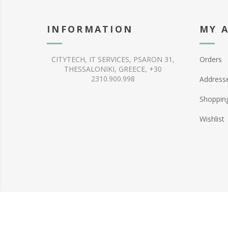
INFORMATION
MY 
CITYTECH, IT SERVICES, PSARON 31,
Orders
THESSALONIKI, GREECE, +30
2310.900.998
Address
Shopping
Wishlist