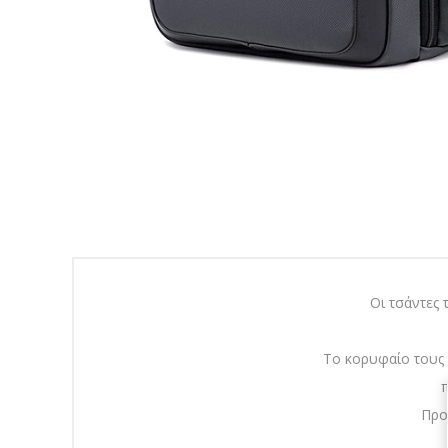
Οι τσάντες 
Το κορυφαίο τους 
π
Προ