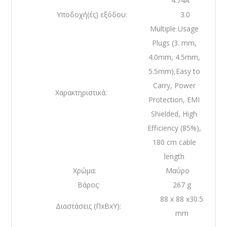
4.74A
Υποδοχή(ές) εξόδου:
3.0
Multiple Usage
Plugs (3. mm,
4.0mm, 4.5mm,
5.5mm),Easy to
Carry, Power
Χαρακτηριστικά:
Protection, EMI
Shielded, High
Efficiency (85%),
180 cm cable
length
Χρώμα:
Μαύρο
Βάρος:
267 g
88 x 88 x30.5
Διαστάσεις (ΠxΒxΥ):
mm