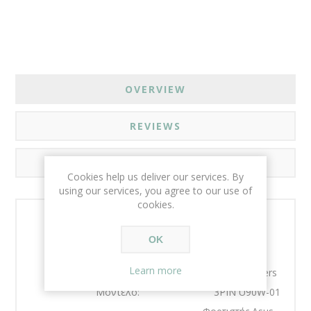
OVERVIEW
REVIEWS
CONTACT US
Cookies help us deliver our services. By
using our services, you agree to our use of
cookies.
Χαρακτηριστικά
OK
Κατασκευαστής:
ASUS
Learn more
Σειρά προϊόντων:
ASUS Adapters
Μοντέλο:
3PIN U90W-01