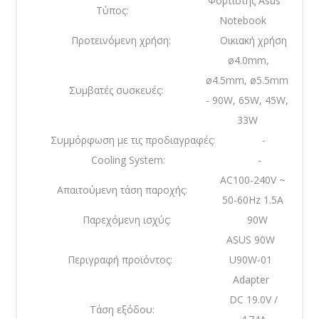
Φορτιστής Asus
Τύπος:
Notebook
Προτεινόμενη χρήση:
Οικιακή χρήση
ø4.0mm,
ø4.5mm, ø5.5mm
Συμβατές συσκευές:
- 90W, 65W, 45W,
33W
Συμμόρφωση με τις προδιαγραφές:
-
Cooling System:
-
AC100-240V ~
Απαιτούμενη τάση παροχής:
50-60Hz 1.5A
Παρεχόμενη ισχύς:
90W
ASUS 90W
Περιγραφή προϊόντος:
U90W-01
Adapter
DC 19.0V /
Τάση εξόδου: