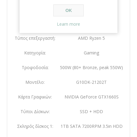
Κατασκευαστής:
Asus
OK
Τύπος Desktop:
Tower
Learn more
Τύπος επεξεργαστή:
AMD Ryzen 5
Κατηγορία:
Gaming
Τροφοδοσία:
500W (80+ Bronze, peak 550W)
Μοντέλο:
G10DK-21202T
Κάρτα Γραφικών:
NVIDIA GeForce GTX1660S
Τύποι Δίσκων:
SSD + HDD
Σκληρός δίσκος 1:
1TB SATA 7200RPM 3.5in HDD