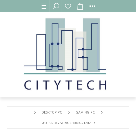
DESKTOP PC
GAMING PC
ASUS ROG STRIX G10DK-21202T /R5/ 8GB/ 512GB + 1TB/ 