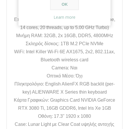
OK
Χαρακτηριστικά
Learn more
Επεξεργαστής: INTEL i9-12900HK (24 MB cache,
14 cores, 20 threads, up to 5.00 GHz Turbo)
Μνήμη RAM: 32GB, 2x 16GB, DDR5, 4800MHz
Σκληρός δίσκος: 1TB M.2 PCIe NVMe
WiFi: Intel Killer Wi-Fi 6E AX1675, 2x2, 802.11ax,
Bluetooth wireless card
Camera: Ναι
Οπτικό Μέσο: Όχι
Πληκτρολόγιο: English AlienFX RGB backlit (per-
key) ALIENWARE X Series thin keyboard
Κάρτα Γραφικών: Graphics Card NVIDIA GeForce
RTX 3080 Ti, 16GB GDDR6, Intel Iris Xe 1GB
Οθόνη: 17.3" 1920 x 1080
Case: Lunar Light με Clear Coat υψηλής αντοχής