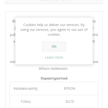
Βυθιστείτε στις αγαπημένες σας ταινίες με αυτόν τον
Cookies help us deliver our services. By
βιντεοπροβολέα Full HD.
Μετακινείται εύκολα και
using our services, you agree to our use of
cookies.
ρυθμίζεται γρήγορα, επιτρέποντάς σας να χαλαρώνετε
και να απολαμβάνετε τη φωτεινή εικόνα των 3.300
OK
lumen. Διαθέτει δύο θύρες HDMI
(συμπεριλαμβανομένης μίας MHL) για σύνδεση
Learn more
συσκευών αναπαραγωγής DVD, παιχνιδομηχανών και
άλλων συσκευών.
Χαρακτηριστικά
Κατασκευαστής
EPSON
Τύπος
3LCD