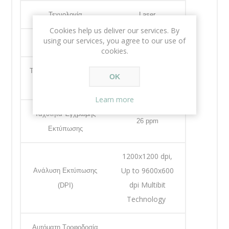
Τεχνολογία
Laser
Cookies help us deliver our services. By
using our services, you agree to our use of
Τύπος Εκτύπωσης
Color
cookies.
Ταχύτητα Ασπρόμαυρης
OK
26 ppm
Εκτύπωσης
Learn more
Ταχύτητα Έγχρωμης
26 ppm
Εκτύπωσης
1200x1200 dpi,
Up to 9600x600
Ανάλυση Εκτύπωσης
dpi Multibit
(DPI)
Technology
Αυτόματη Τροφοδοσία