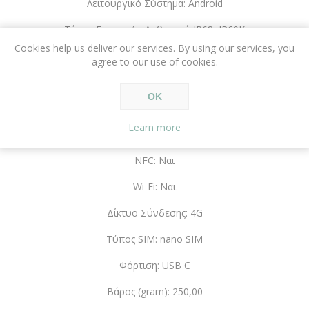
Λειτουργικό Σύστημα: Android
Τύπος Συσκευής: Ανθεκτικό IP68, IP69K
Cookies help us deliver our services. By using our services, you
Ανάλυση Selfie Κάμερας: 24MP
agree to our use of cookies.
Flash: Ναι
OK
Ανάλυση Βασικής Κάμερας: 48MP
Learn more
Bluetooth: Ναι
NFC: Ναι
Wi-Fi: Ναι
Δίκτυο Σύνδεσης: 4G
Τύπος SIM: nano SIM
Φόρτιση: USB C
Βάρος (gram): 250,00