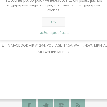
Τα cookies μας βοηθούν να παρέχουμε τις υπηρεσίες μας. Με
τη χρήση των υπηρεσιών μας, συμφωνείτε με τη χρήση των
cookies.
ΟΚ
ΠΕΡΙΓΡΑΦΗ
ΑΞΙΟΛΟΓΗΣΕΙΣ
ΕΠΙΚΟΙΝΩΝΙΑ
Μάθε περισσότερα
 ΓΙΑ MACBOOK AIR A1244, VOLTAGE: 14.5V, WATT: 45W, MPN: A
ΜΕΤΑΧΕΙΡΙΣΜΕΝΟΣ