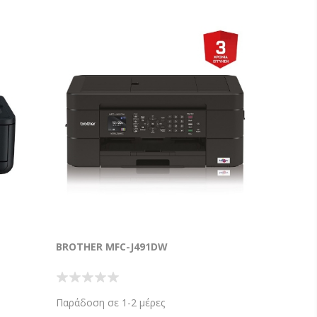
BROTHER MFC-J491DW
Παράδοση σε 1-2 μέρες