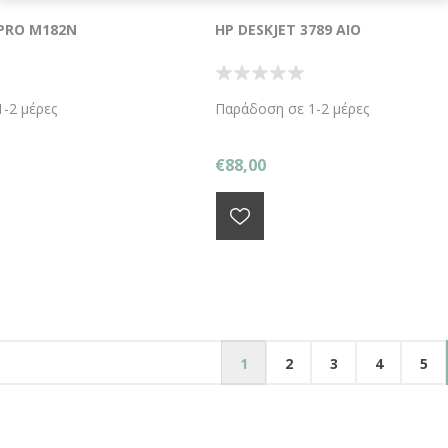
 PRO M182N
HP DESKJET 3789 AIO
-2 μέρες
Παράδοση σε 1-2 μέρες
€88,00
1
2
3
4
5