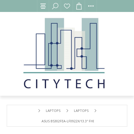
LAPTOPS
LAPTOPS
ASUS B5302FEA-LF0922X/13.3'' FHD TOUCH/ I7-1165G7/1