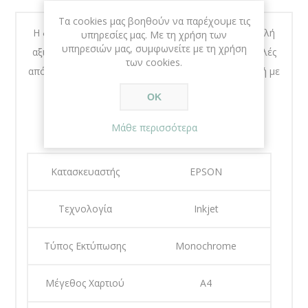
Τα cookies μας βοηθούν να παρέχουμε τις
Η δυνατότητα εκτύπωσης με χαμηλό κόστος, η υψηλή
υπηρεσίες μας. Με τη χρήση των
υπηρεσιών μας, συμφωνείτε με τη χρήση
αξιοπιστία και οι ελάχιστες απαιτήσεις για παρεμβολές
των cookies.
από πλευράς χρήστη καθιστούν αυτόν τον εκτυπωτή με
σύστημα δοχείου μελανιών ιδανική επιλογή για
ΟΚ
εκτυπώσεις οικιακού γραφείου.
Μάθε περισσότερα
Χαρακτηριστικά
Κατασκευαστής
EPSON
Τεχνολογία
Inkjet
Τύπος Εκτύπωσης
Monochrome
Μέγεθος Χαρτιού
A4