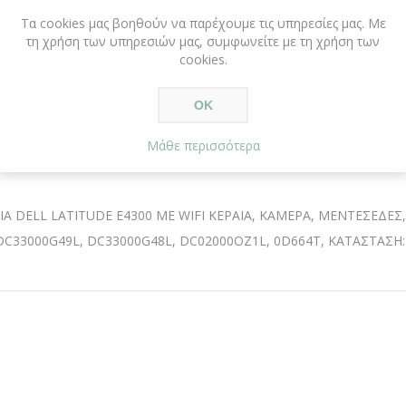
Τα cookies μας βοηθούν να παρέχουμε τις υπηρεσίες μας. Με
τη χρήση των υπηρεσιών μας, συμφωνείτε με τη χρήση των
cookies.
ΟΚ
Μάθε περισσότερα
ΠΕΡΙΓΡΑΦΗ
ΑΞΙΟΛΟΓΗΣΕΙΣ
ΕΠΙΚΟΙΝΩΝΙΑ
Α DELL LATITUDE E4300 ΜΕ WIFI ΚΕΡΑΙΑ, ΚΑΜΕΡΑ, ΜΕΝΤΕΣΕΔΕΣ,
 DC33000G49L, DC33000G48L, DC02000OZ1L, 0D664T, ΚΑΤΑΣΤΑΣΗ