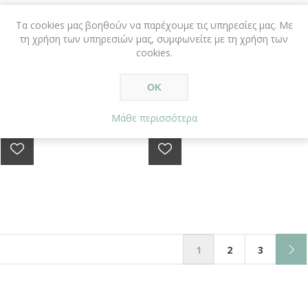
Σ INTEL CORE 2 DUO
ΕΠΕΞΕΡΓΑΣΤΗΣ INTEL CORE 2 DU
Τα cookies μας βοηθούν να παρέχουμε τις υπηρεσίες μας. Με
RBO-X
T7200 FOR SONY VAIO
τη χρήση των υπηρεσιών μας, συμφωνείτε με τη χρήση των
cookies.
Σ INTEL CORE 2 DUO
ΕΠΕΞΕΡΓΑΣΤΗΣ INTEL CORE 2 DU
RBO-X M765S
T7200 FOR SONY VAIO PCG-6Q2M,
ΟΚ
SZ4XN
€19,00
Μάθε περισσότερα
1
2
3