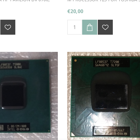
S
842
€20,00